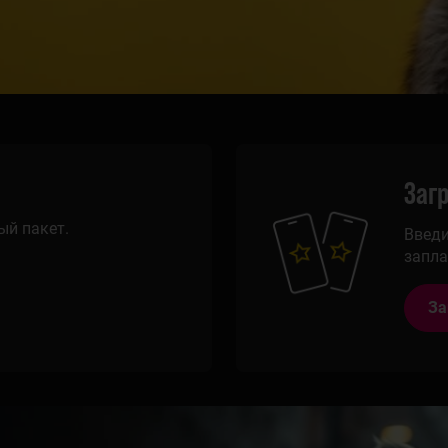
Заг
ый пакет.
Введи
запла
За