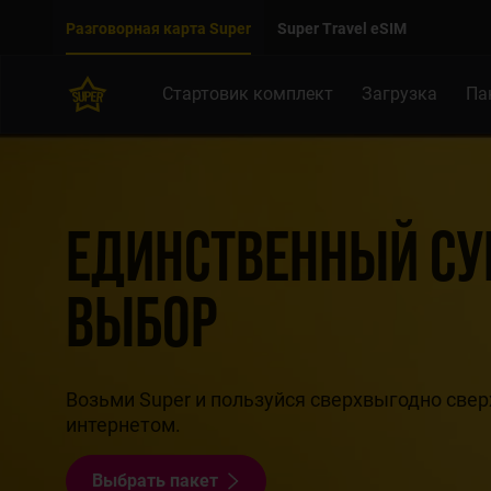
Двигаться дальше к основному контенту
Доступность
Разговорная карта Super
Super Travel eSIM
Стартовик комплект
Загрузка
Па
ЕДИНСТВЕННЫЙ СУ
ВЫБОР
Возьми Super и пользуйся сверхвыгодно све
интернетом.
Выбрать пакет