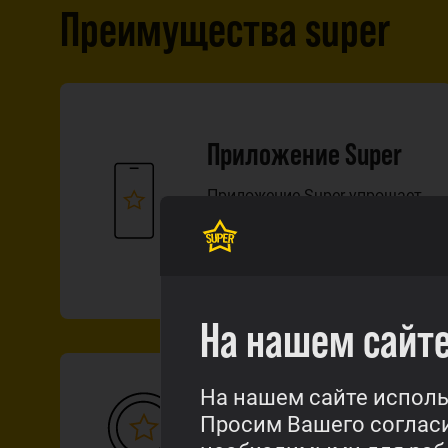
Преимущества super
Приложение Super
Приложение Super упрощает
жизнь.
Читай о приложении
На нашем сайте
Бонусы за загрузку
На нашем сайте исполь
Просим Вашего согласи
Super дает столько бонусов, 