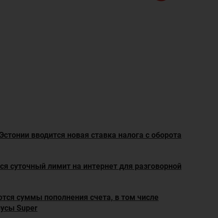
 Эстонии вводится новая ставка налога с оборота
тся суточный лимит на интернет для разговорной
ются суммы пополнения счета, в том числе
усы Super