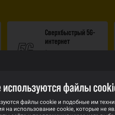
Сверхбыстрый 5G-
интернет
Super разгоняет даже
медленный интернет.
Просмотри интернет-
пакеты
 используются файлы cooki
С Su
зуются файлы cookie и подобные им техни
я на использование cookie, которые не я
что их хватит на все
Звоно