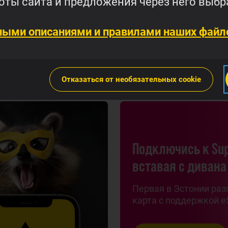
ты сайта и предложения через него выбр
целый
Просм
ными описаниями и правилами наших файло
Отказаться от необязательных cookie
Подключись к Sup
вставая с дивана
Первая в Эстонии раз
карта с поддержкой e