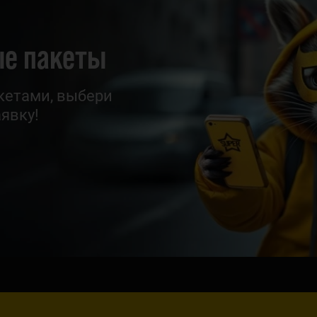
ые пакеты
кетами, выбери
явку!