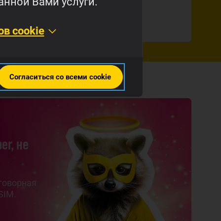
анной Вами услуги.
 день виси на телефоне.
отри прейскурант
в cookie
Согласиться со всеми cookie
er, не
говорная
SIM.