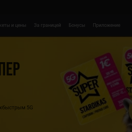
кеты и цены
За границей
Бонусы
Приложение
ПЕР
рхбыстрым 5G