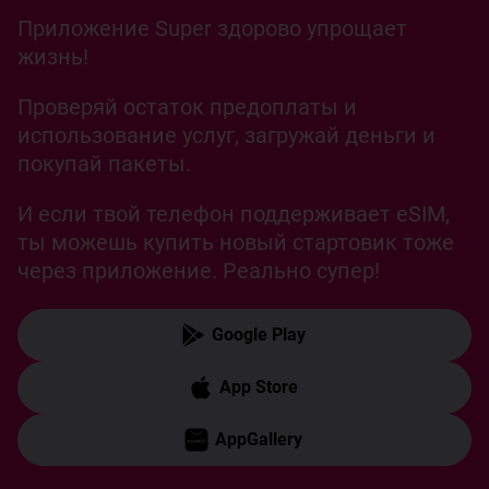
Приложение Super здорово упрощает
жизнь!
Проверяй остаток предоплаты и
использование услуг, загружай деньги и
покупай пакеты.
И если твой телефон поддерживает eSIM,
ты можешь купить новый стартовик тоже
через приложение. Реально супер!
Google Play
App Store
AppGallery