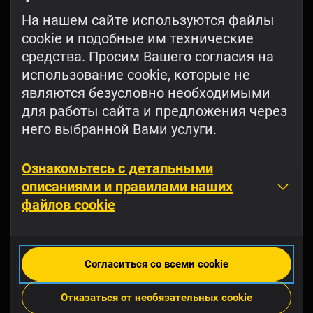
деньги
На нашем сайте используются файлы
В приложении вы получаете
cookie и подобные им технические
бонусные деньги
за каждое пятое
средства. Просим Вашего согласия на
пополнение счета. Кроме того, здесь
использование cookie, которые не
удобно отслеживать срок действия своих
бонусов.
являются безусловно необходимыми
для работы сайта и предложения через
Выберите пакет
него выбранной Вами услуги.
Если бонусы за пополнение счета
заканчиваются, имеет смысл сделать
предоплату, выбрав пакет, который
Ознакомьтесь с детальными
подходит именно вам. Так выгодней!
описаниями и правилами наших
файлов cookie
Согласиться со всеми cookie
Отказаться от необязательных cookie