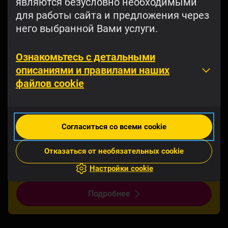
являются безусловно необходимыми
для работы сайта и предложения через
него выбранной Вами услуги.
Ознакомьтесь с детальными
описаниями и правилами наших
файлов cookie
Super Travel eSIM
Путешествуете дальше? Серфите по
Согласиться со всеми cookie
интернет-волнам с Super Travel и
экономьте по сравнению с дневными и
Отказаться от необязательных cookie
недельными пакетами.
Настройки cookie
Подробнее