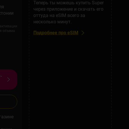
Теперь ты можешь купить Super
ля
через приложение и скачать его
стонии
оттуда на eSIM всего за
несколько минут.
активации
ия объема
Подробнее про eSIM
-
газине