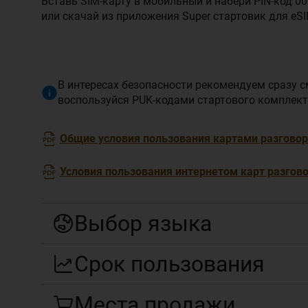
Вставь SIM-карту в мобильный и набери PIN-код 0
или скачай из приложения Super стартовик для eSI
В интересах безопасности рекомендуем сразу с
воспользуйся PUK-кодами стартового комплект
Общие условия пользования картами разгово
Условия пользования интернетом карт разгов
Выбор языка
Срок пользования
Места продажи