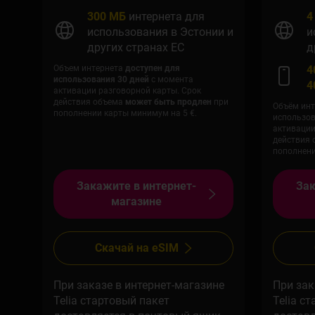
300 МБ
интернета для
4
использования в Эстонии и
и
других странах ЕС
д
Объем интернета
доступен для
4
использования 30 дней
с момента
4
активации разговорной карты. Срок
действия объема
может быть продлен
при
Объём инт
пополнении карты минимум на 5 €.
использо
активации
действия
пополнени
Закажите в интернет-
Зак
магазине
Скачай на eSIM
При заказе в интернет-магазине
При зак
Telia стартовый пакет
Telia с