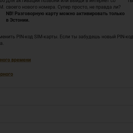
000
Для активации позвони или выйди в интернет со
Ты
M.
своего нового номера. Супер просто, не правда ли?
NB! Разговорную карту можно активировать только
в Эстонии.
менить PIN-код SIM-карты. Если ты забудешь новый PIN-ко
а.
рного времени
орного