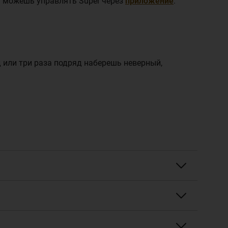
 можешь управлять Super через
приложение
.
д или три раза подряд наберешь неверный,