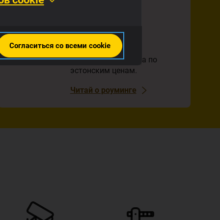
Путешествуй
свободно
Согласиться со всеми cookie
Роуминг в странах
Европейского союза по
эстонским ценам.
Читай о роуминге