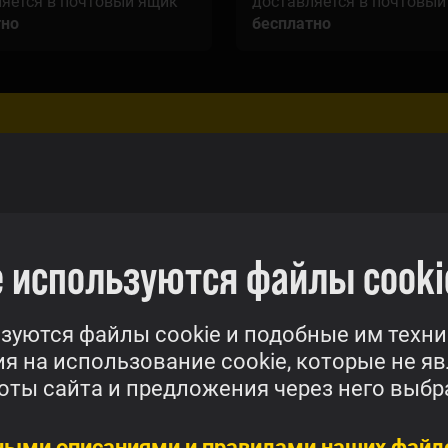
яется в почтовый ящик
доставляется в почтовый
тно
бесплатно
r по самой
Бон
 используются файлы cooki
С Sup
на вс
зуются файлы cookie и подобные им техни
гой Super стоит 0,01 €.
фоне.
я на использование cookie, которые не я
Ознак
ты сайта и предложения через него выбр
м
ными описаниями и правилами наших файло