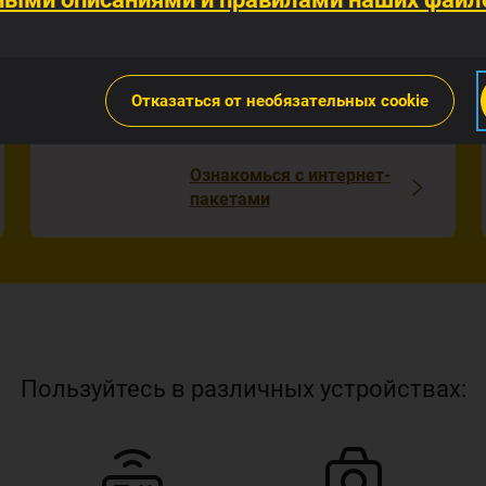
Сверхбыстрый 5G-
интернет
Отказаться от необязательных cookie
Super разгоняет медленную
сеть!
Ознакомься с интернет-
пакетами
Пользуйтесь в различных устройствах: