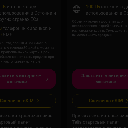
 ГБ
интернета для
100 ГБ
интернета д
спользования в Эстонии и
использования в Э
ругих странах ЕСs
Объем интернета
доступен для
использования 7 дней
с момента 
0
телефонных звонков и
разговорной карты. Срок действ
0
SMS
не может быть продлен
.
ернета, звонки и SMS можно
вать в
течение 30 дней
с момента
 предоплаченной карты. Срок
 объема
может быть продлен
при
и карты минимум на 5 €.
ажите в интернет-
Закажите в интернет
магазине
магазине
Скачай на eSIM
Скачай на eSIM
азе в интернет-магазине
При заказе в интернет-ма
тартовый пакет
Telia стартовый пакет