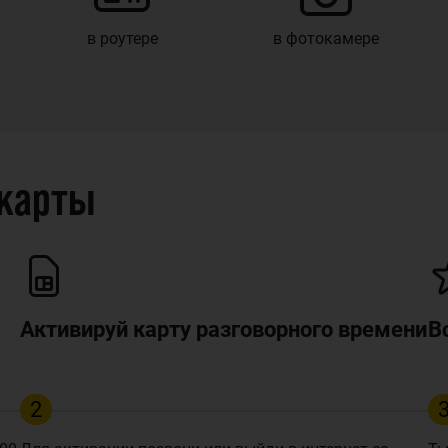
в роутере
в фотокамере
 карты
Активируй карту разговорного времени
В
2