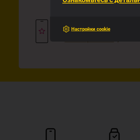
Приложение Super
Приложение Super упрощает
жизнь.
Настройки cookie
Читай о приложении