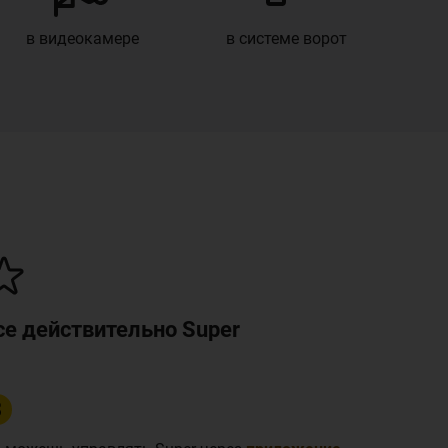
в видеокамере
в системе ворот
се действительно Super
3