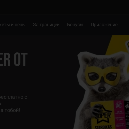
кеты и цены
За границей
Бонусы
Приложение
ER ОТ
бесплатно с
з
а тобой!