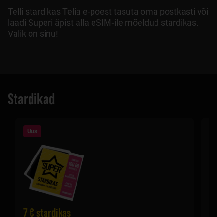
Telli stardikas Telia e-poest tasuta oma postkasti või
laadi Superi äpist alla eSIM‑ile mõeldud stardikas.
Valik on sinu!
Stardikad
Uus
7 € stardikas
1 