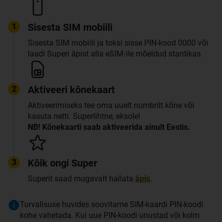
Sisesta SIM mobiili
1
Sisesta SIM mobiili ja toksi sisse PIN-kood 0000 või
laadi Superi äpist alla eSIM‑ile mõeldud stardikas.
Aktiveeri kõnekaart
2
Aktiveerimiseks tee oma uuelt numbrilt kõne või
kasuta netti. Superlihtne, eksole!
NB! Kõnekaarti saab aktiveerida ainult Eestis.
Kõik ongi Super
3
Superit saad mugavalt hallata
äpis
.
Turvalisuse huvides soovitame SIM-kaardi PIN-koodi
kohe vahetada. Kui uue PIN-koodi unustad või kolm