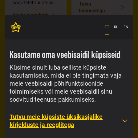
päev telefoni otsas.
Tutvu
boonustega
Vaata hinnakirja
ET
RU
EN
Kasutame oma veebisaidil küpsiseid
Küsime sinult luba selliste küpsiste
kasutamiseks, mida ei ole tingimata vaja
Superi äpp
meie veebisaidi põhifunktsioonide
toimimiseks või meie veebisaidil sinu
Superi äpp teeb elu lihtsaks.
soovitud teenuse pakkumiseks.
Loe äpi kohta
Tutvu meie küpsiste üksikasjalike
kirjelduste ja reeglitega