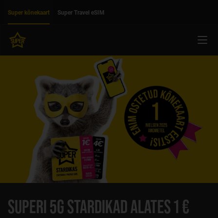
Liigu edasi põhisisu juurde
Ligipääsetavus
Super kõnekaart
Super Travel eSIM
Menü
SUPERI 5G STARDIKAD ALATES 1 €