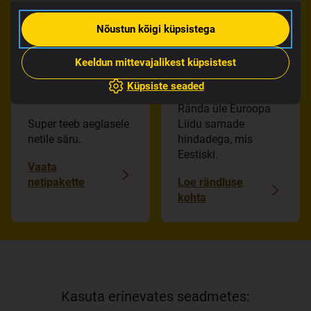
Nõustun kõigi küpsistega
Keeldun mittevajalikest küpsistest
Rända vabalt
Küpsiste seaded
Ülikiire 5G internet
Rända üle Euroopa
Super teeb aeglasele
Liidu samade
netile säru.
hindadega, mis
Eestiski.
Vaata
netipakette
Loe rändluse
kohta
Kasuta erinevates seadmetes: