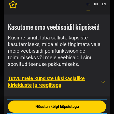
Kui helistad välismaalt
ET
RU
EN
Hinnainfo
Kasutame oma veebisaidil küpsiseid
Vaata ettemakse jääki
tasuta
Küsime sinult luba selliste küpsiste
kasutamiseks, mida ei ole tingimata vaja
Äpis saad vaadata ettemakse, kõnede, sõnumite
ja internetimahu jääki ning teenuste ja Superi
meie veebisaidi põhifunktsioonide
kõnekaardi kehtivusaega.
toimimiseks või meie veebisaidil sinu
soovitud teenuse pakkumiseks.
Tutvu meie küpsiste üksikasjalike
kirjelduste ja reeglitega
Nõustun kõigi küpsistega