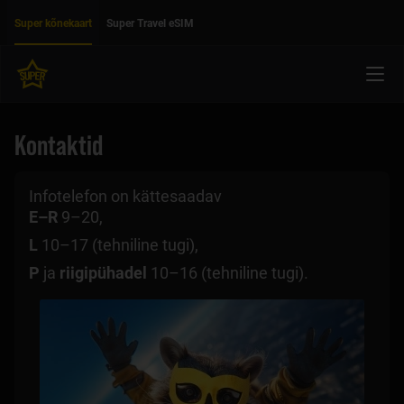
Liigu edasi põhisisu juurde
Ligipääsetavus
Super kõnekaart
Super Travel eSIM
Menü
Kontaktid
Infotelefon on kättesaadav
E–R
9–20,
L
10–17 (tehniline tugi),
P
ja
riigipühadel
10–16 (tehniline tugi).