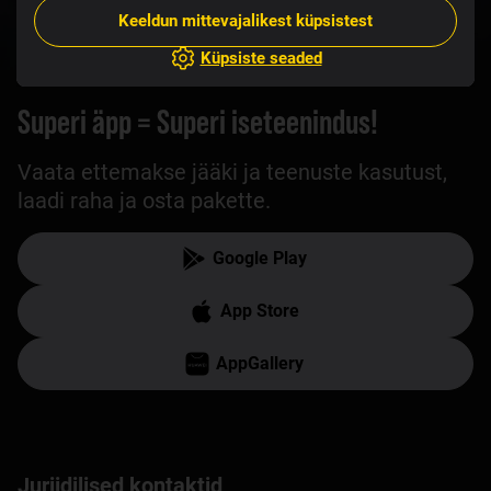
Keeldun mittevajalikest küpsistest
Küpsiste seaded
Superi äpp = Superi iseteenindus!
Vaata ettemakse jääki ja teenuste kasutust,
laadi raha ja osta pakette.
Google Play
App Store
AppGallery
Juriidilised kontaktid