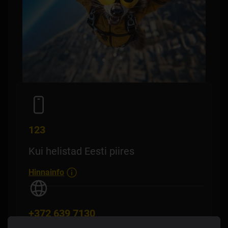
123
Kui helistad Eesti piires
Hinnainfo
+372 639 7130