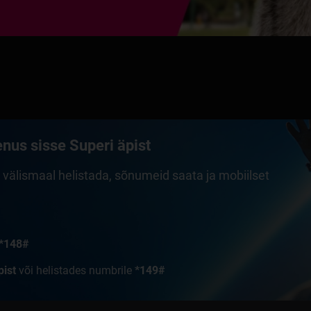
enus sisse Superi äpist
aa välismaal helistada, sõnumeid saata ja mobiilset
*148#
pist
või helistades numbrile
*149#