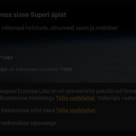
enus sisse Superi äpist
aa välismaal helistada, sõnumeid saata ja mobiilset
*148#
pist
või helistades numbrile
*149#
väljaspool Euroopa Liitu on eri operaatorite pakutavad h
ändlusteenuse hindadega
Telia veebilehel
. Välisriigis vas
e helistamise infot näed
Telia veebilehel
.
-sekundilise täpsusega.