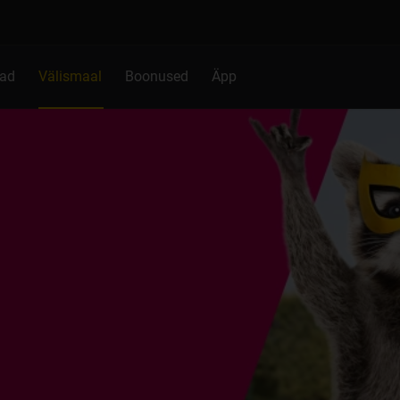
nad
Välismaal
Boonused
Äpp