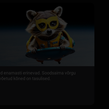
innad enamasti erinevad. Soodsaima võrgu
tuvõetud kõned on tasulised.