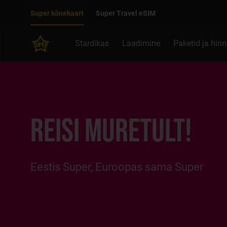
Liigu edasi põhisisu juurde
Ligipääsetavus
Super kõnekaart
Super Travel eSIM
Stardikas
Laadimine
Paketid ja hin
REISI MURETULT!
Eestis Super, Euroopas sama Super