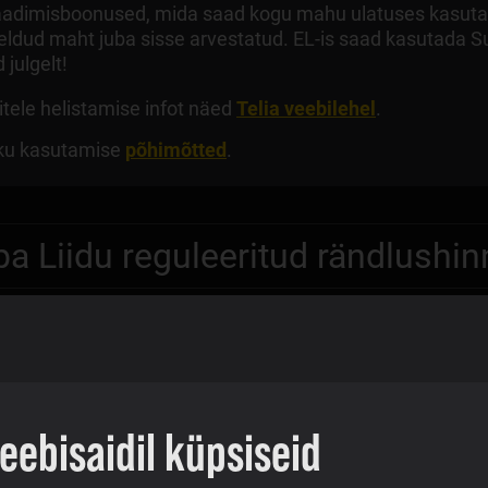
aadimisboonused, mida saad kogu mahu ulatuses kasutada n
eldud maht juba sisse arvestatud. EL-is saad kasutada S
julgelt!
itele helistamise infot näed
Telia veebilehel
.
iku kasutamise
põhimõtted
.
pa Liidu reguleeritud rändlushi
mise põhimõtted
ebisaidil küpsiseid