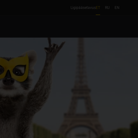
Ligipääsetavus
ET
RU
EN