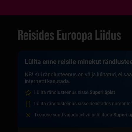
Reisides Euroopa Liidus
Lülita enne reisile minekut rändluste
NB! Kui rändlusteenus on välja lülitatud, ei s
internetti kasutada.
Lülita rändlusteenus sisse
Superi äpist
Lülita rändlusteenus sisse helistades numbrile
Teenuse saad vajadusel välja lülitada
Superi ä