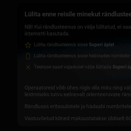
Lülita enne reisile minekut rändluste
NB! Kui rändlusteenus on välja lülitatud, ei s
internetti kasutada.
Lülita rändlusteenus sisse
Superi äpist
Lülita rändlusteenus sisse helistades numbrile
Teenuse saad vajadusel välja lülitada
Superi ä
Operaatoreid võib ühes riigis olla mitu ning 
leidmiseks tutvu eelnevalt orienteeruvate r
Rändluses eritasulistele ja hädaabi numbritel
Vastuvõetud kõned maksustatakse üldiselt 60