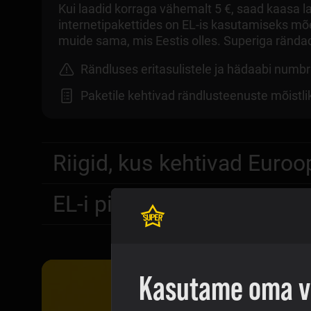
Kui laadid korraga vähemalt 5 €, saad kaasa l
internetipakettides on EL-is kasutamiseks mõ
muide sama, mis Eestis olles. Superiga rändad 
Rändluses eritasulistele ja hädaabi numbr
Paketile kehtivad rändlusteenuste mõistl
Riigid, kus kehtivad Euroo
EL-i piirialadel maksusta
Kasutame oma ve