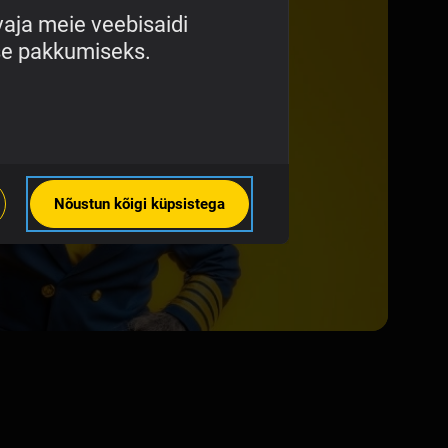
vaja meie veebisaidi
use pakkumiseks.
Nõustun kõigi küpsistega