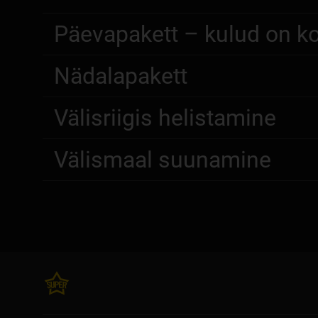
Päevapakett – kulud on kon
Nädalapakett
Välisriigis helistamine
Välismaal suunamine