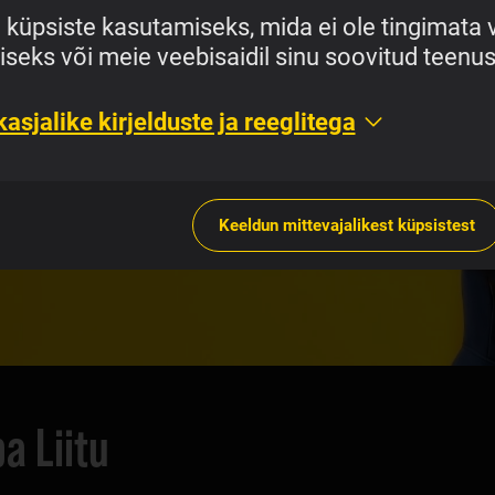
e küpsiste kasutamiseks, mida ei ole tingimata 
iseks või meie veebisaidil sinu soovitud teen
es Super Traveliga
asjalike kirjelduste ja reeglitega
dalapakettidega.
Keeldun mittevajalikest küpsistest
a Liitu