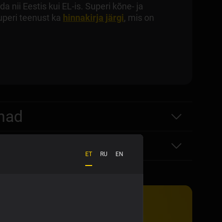
ii Eestis kui EL-is. Superi kõne- ja
uperi teenust ka
hinnakirja järgi
, mis on
nnad
ET
RU
EN