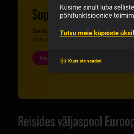
Küsime sinult luba sellist
Super Travel eSIM
põhifunktsioonide toimim
Reisid kaugemale? Surfa netilainet
Tutvu meie küpsiste üksik
ning säästa võrreldes päeva- ja nä
Vaata lähemalt
Küpsiste seaded
Reisides väljaspool Euroop