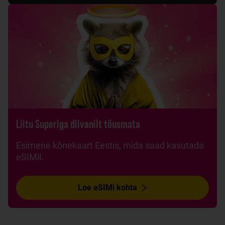
Liitu Superiga diivanilt tõusmata
Esimene kõnekaart Eestis, mida saad kasutada
eSIMil.
Loe eSIMi kohta