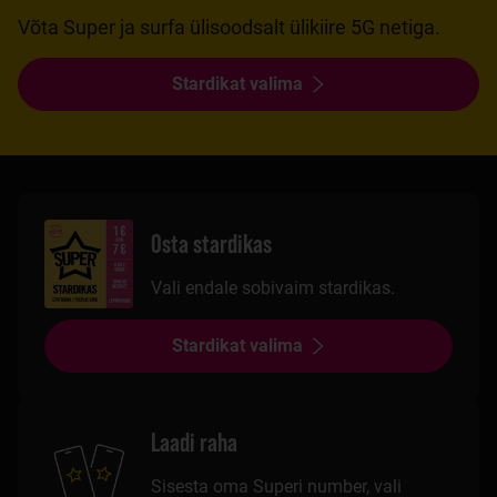
Võta Super ja surfa ülisoodsalt ülikiire 5G netiga.
Stardikat valima
Osta stardikas
Vali endale sobivaim stardikas.
Stardikat valima
Laadi raha
Sisesta oma Superi number, vali