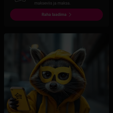
makseviis ja maksa.
Raha laadima