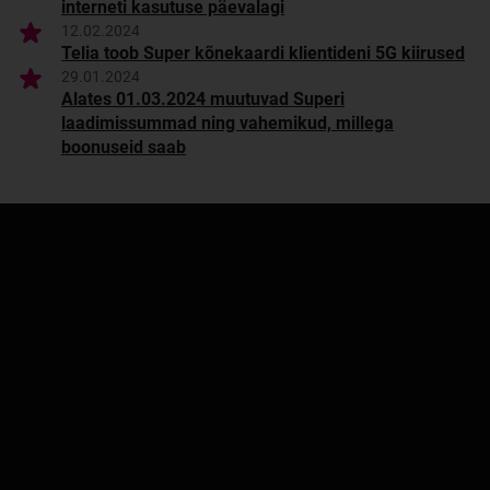
interneti kasutuse päevalagi
12.02.2024
Telia toob Super kõnekaardi klientideni 5G kiirused
29.01.2024
Alates 01.03.2024 muutuvad Superi
laadimissummad ning vahemikud, millega
boonuseid saab