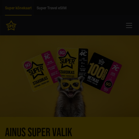
Liigu edasi põhisisu juurde
Ligipääsetavus
Super kõnekaart
Super Travel eSIM
Menü
AINUS SUPER VALIK