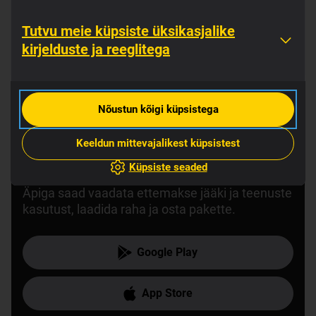
Tutvu meie küpsiste üksikasjalike
kirjelduste ja reeglitega
Nõustun kõigi küpsistega
Keeldun mittevajalikest küpsistest
Tõmba äpp alla!
Küpsiste seaded
Äpiga saad vaadata ettemakse jääki ja teenuste
kasutust, laadida raha ja osta pakette.
Google Play
App Store