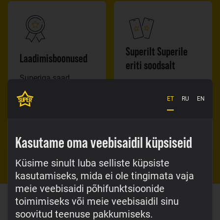
Superilt Superile
Laadimis­boonused
eriti soodsalt
Superiga saad
Superilt Superile
boonuseid nii palju,
helistades maksad
et jagub igatepidi ja
ET
RU
EN
ühe kõne eest 0,01 €.
igaks juhtumiks.
Ripu kasvõi terve
päev telefoni otsas.
Tutvu
Kasutame oma veebisaidil küpsiseid
boonustega
Vaata hinnakirja
Küsime sinult luba selliste küpsiste
kasutamiseks, mida ei ole tingimata vaja
meie veebisaidi põhifunktsioonide
toimimiseks või meie veebisaidil sinu
soovitud teenuse pakkumiseks.