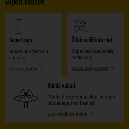
Superi eelised
Ülikiire 5G internet
Superi äpp
Super teeb aeglasele
Superi äpp teeb elu
netile säru.
lihtsaks.
Vaata netipakette
Loe äpi kohta
Rända vabalt
Rända üle Euroopa Liidu samade
hindadega, mis Eestiski.
Loe rändluse kohta