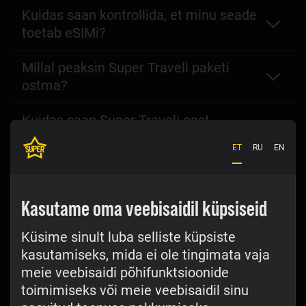
Kuidas saan kontrollida, et minu seade
toetab eSIMi?
Millal peaksin Super Traveli paketi
ostma?
Kuidas saan Super Traveli eest
tasuda?
ET
RU
EN
Kas teenuse kasutamiseks pean end
identifitseerima?
Kasutame oma veebisaidil küpsiseid
Kas ma saan Super Travel eSIMiga
Küsime sinult luba selliste küpsiste
helistada ja SMSe saata?
kasutamiseks, mida ei ole tingimata vaja
meie veebisaidi põhifunktsioonide
Seadistamine
toimimiseks või meie veebisaidil sinu