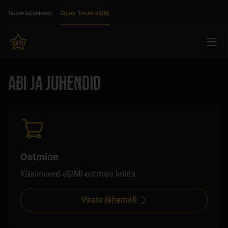
Liigu edasi põhisisu juurde
Ligipääsetavus
Super kõnekaart
Super Travel eSIM
Menü
ABI JA JUHENDID
Ostmine
Küsimused eSIMi ostmise kohta
Vaata lähemalt