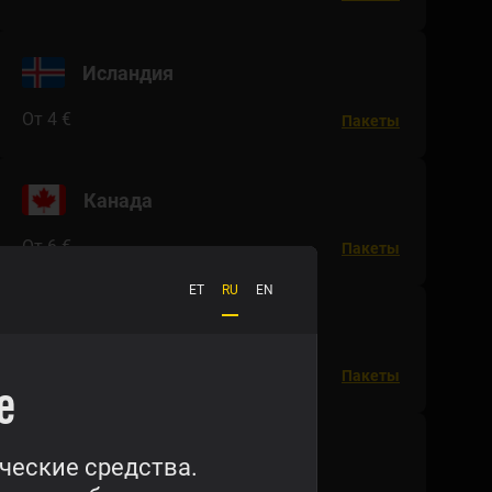
Исландия
От 4 €
Пакеты
Канада
От 6 €
Пакеты
ET
RU
EN
Кот-д’Ивуар
От 8 €
Пакеты
e
Мадагаскар
ческие средства.