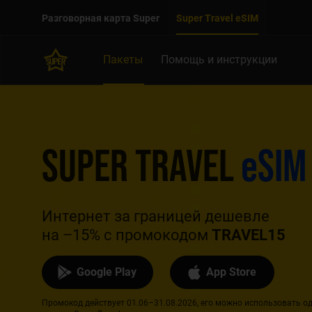
Двигаться дальше к основному контенту
Доступность
Разговорная карта Super
Super Travel eSIM
Пакеты
Помощь и инструкции
SUPER TRAVEL
e
SIM
Интернет за границей дешевле
на –15% с промокодом
TRAVEL15
Google Play
App Store
Промокод действует 01.06–31.08.2026, его можно использовать од