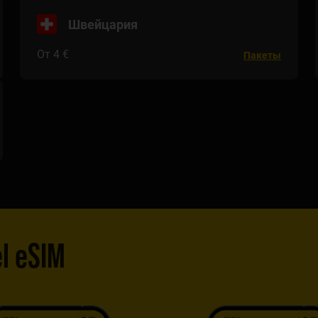
Швейцария
От 4 €
Пакеты
l eSIM