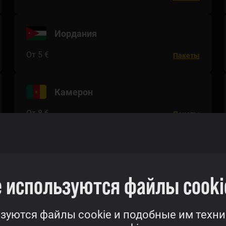
Иордания
От 5 €
Пакеты
Камерон
От 8 €
Пакеты
Косово
От 9 €
Пакеты
 используются файлы cooki
Маврикий
зуются файлы cookie и подобные им техни