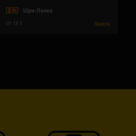
Шри-Ланка
От 18 €
Пакеты