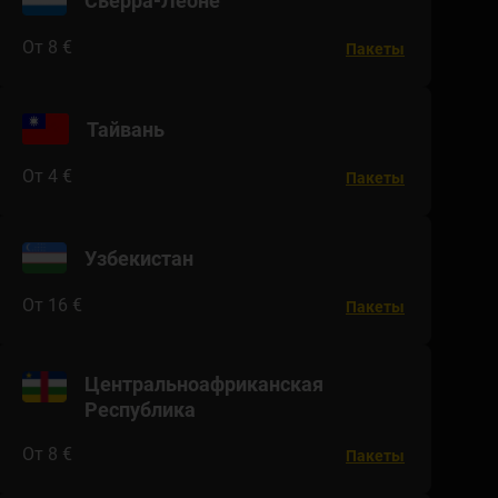
Сьерра-Леоне
От 8 €
Пакеты
Тайвань
От 4 €
Пакеты
Узбекистан
От 16 €
Пакеты
Центральноафриканская
Республика
От 8 €
Пакеты