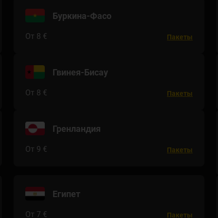
Буркина-Фасо
От 8 €
Пакеты
Гвинея-Бисау
От 8 €
Пакеты
Гренландия
От 9 €
Пакеты
Египет
От 7 €
Пакеты