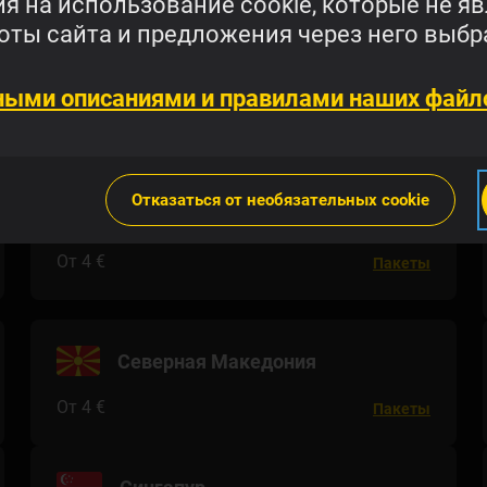
я на использование cookie, которые не я
От 5 €
Пакеты
ты сайта и предложения через него выбр
Мали
ными описаниями и правилами наших файло
От 8 €
Пакеты
Отказаться от необязательных cookie
Новая Зеландия
От 4 €
Пакеты
Северная Македония
От 4 €
Пакеты