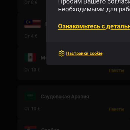
Просим Вашего согласи
От 8 €
Пакеты
необходимыми для рабо
Малайзия
Ознакомьтесь с деталь
От 4 €
Пакеты
Настройки cookie
Мексика
От 10 €
Пакеты
Саудовская Аравия
От 10 €
Пакеты